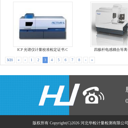
ICP 光谱仪计量校准检定证书 C
四极杆电感耦合等离
«
‹
1
2
4
5
6
7
8
›
»
3/21
3
版权所有 Copyright(C)2026 河北华检计量检测有