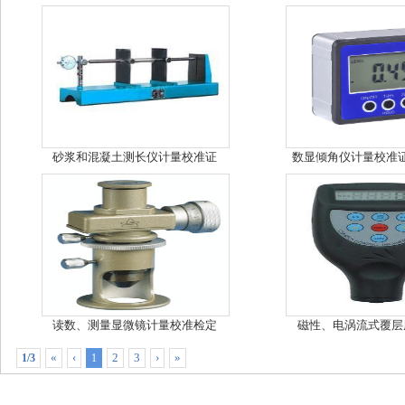
砂浆和混凝土测长仪计量校准证
数显倾角仪计量校准证
读数、测量显微镜计量校准检定
磁性、电涡流式覆层
«
‹
2
3
›
»
1/3
1