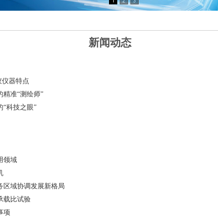
新闻动态
仪仪器特点
精准“测绘师”
“科技之眼”
用领域
机
务区域协调发展新格局
承载比试验
事项