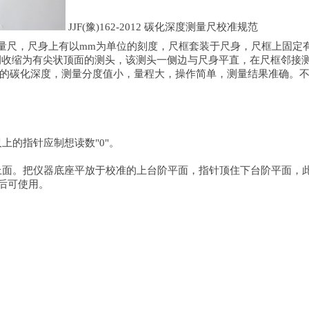
JJF(豫)162-2012 碳化深度测量尺校准规范
量尺，尺身上有以mm为单位的刻度，尺框套装于尺身，尺框上固定
单侧收缩为有尖状顶面的测头，该测头一侧边与尺身平直，在尺框邻
土的碳化深度，测量分度值小，量程大，操作简单，测量结果准确。
上的指针应制想读数"0"。
面。把仪器底座平放于校准的上台阶平面，指针顶住下台阶平面，此时
后可使用。