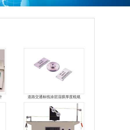
计
道路交通标线涂层湿膜厚度梳规