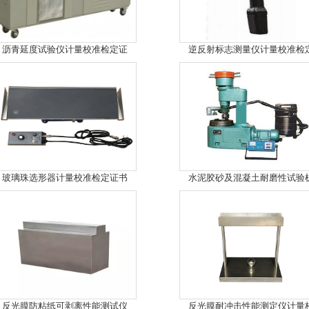
沥青延度试验仪计量校准检定证
逆反射标志测量仪计量校准检
玻璃珠选形器计量校准检定证书
水泥胶砂及混凝土耐磨性试验
反光膜防粘纸可剥离性能测试仪
反光膜耐冲击性能测定仪计量