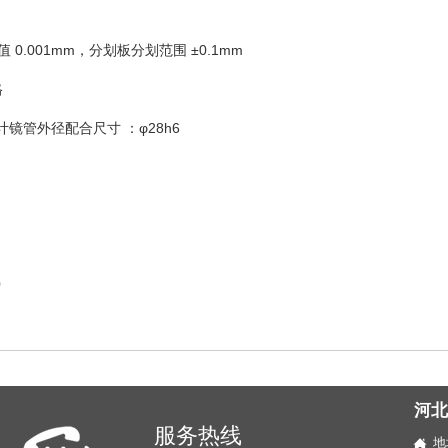
.001mm，分划板分划范围 ±0.1mm
格
镜管外径配合尺寸 ：φ28h6
0
河
服务热线
地