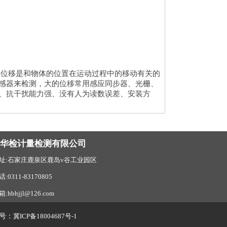
。位移是和物体的位置在运动过程中的移动有关的
感器来检测，大的位移常用感应同步器、光栅、
、抗干扰能力强、没有人为读数误差、安装方
北华检计量检测有限公司
址:石家庄鹿泉区鹿岛v谷工业园区
话:0311-83170805
:hbhjjl@126.com
号：
冀ICP备18004687号-1