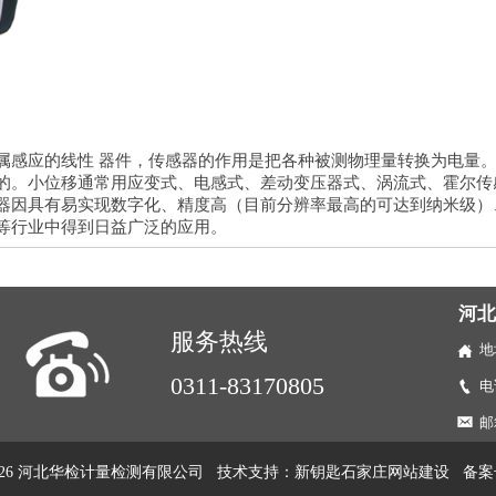
属感应的线性 器件，传感器的作用是把各种被测物理量转换为电量
的。小位移通常用应变式、电感式、差动变压器式、涡流式、霍尔传
器因具有易实现数字化、精度高（目前分辨率最高的可达到纳米级）
等行业中得到日益广泛的应用。
河
服务热线
地
0311-83170805
电
邮箱
(C)2026 河北华检计量检测有限公司 技术支持：
新钥匙石家庄网站建设
备案