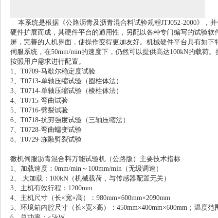
本系统是根据《公路沥青及沥青混合料试验规程JTJ052-2000
硬件扩展而成，其硬件平台的通用性，另配以各种专门编写的试验软
屏，完善的人机界面，使操作变得更加友好。机械硬件平台具有如下特
伺服系统，在50mm/min的速度下，仍然可以提供高达100kN
按照用户需求进行配置。
1、T0709-马歇尔稳定度试验
2、T0713-单轴压缩试验（圆柱体法）
3、
T0714-单轴压缩试验（棱柱体法）
4、T0715-弯曲试验
5、T0716-劈裂试验
6、T0718-抗剪强度试验（三轴压缩法）
7、T0728-弯曲蠕变试验
8、T0729-冻融劈裂试验
微机伺服沥青混合料万能试验机（公路版）主要技术指标
1、加载速度：0mm/min～100mm/min（无级调速）
2、.大加载：100kN（机械载荷，与传感器配置无关）
3、主机有效行程：1200mm
4、主机尺寸（长×宽×高）：980mm×600mm×2090mm
5、环境箱内腔尺寸（长×宽×高）：450mm×400mm×600mm；温度范围
6、总功率：≤5kW