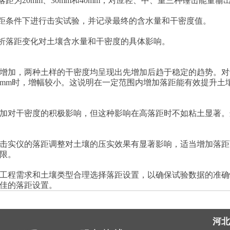
为20mm、30mm和40mm，对应轻、中、重三种锤击能量输
距条件下进行击实试验，并记录最终的含水量和干密度值。
析落距变化对土壤含水量和干密度的具体影响。
，两种土样的干密度均呈现出先增加后趋于稳定的趋势。对于粘
0mm时，增幅较小。这说明在一定范围内增加落距能有效提升土
对干密度的积极影响，但这种影响在高落距时不如粘土显著。
击实仪的落距调整对土壤的压实效果有显著影响，适当增加落距
限。
程需求和土壤类型合理选择落距设置，以确保试验数据的准确
佳的落距设置。
河