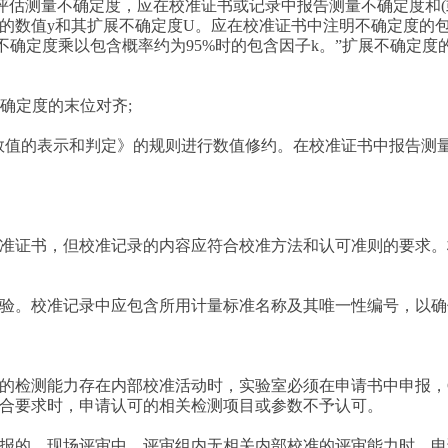
)评估测量不确定度，应在校准证书或记录中报告测量不确定度和(
的数值y和其扩展不确定度U。应在校准证书中注明不确定度的
不确定度乘以包含概率约为95%时的包含因子k。”扩展不确定
不确定度的末位对齐;
则与极限数值的表示和判定》的规则进行数值修约。在校准证书中报
准证书，但校准记录的内容应符合校准方法和认可准则的要求。
验。校准记录中应包含所用计量标准名称及其唯一性编号，以确
的检测能力存在内部校准活动时，实验室必须在申请书中申报，
合要求时，申请认可的相关检测项目或参数不予认可。
报的，现场评审中，评审组内无相关内部校准的评审能力时，申