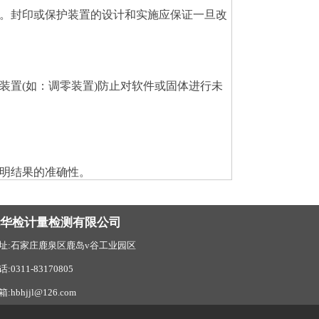
。封印或保护装置的设计和实施应保证一旦改
置(如：调零装置)防止对软件或固体进行未
明结果的准确性。
北华检计量检测有限公司
址:石家庄鹿泉区鹿岛v谷工业园区
话:0311-83170805
:hbhjjl@126.com