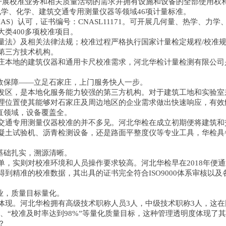
司开展校准业务和相关质量活动的需求并拥有设施和设备的全部使用权
电学、化学、建筑交通专用测量仪器等领域46项计量标准。
）认可，证书编号：CNASL11171。可开展几何量、热学、力
类400多项校准项目。
法》及相关法律法规；校准过程严格执行国家计量检定规程/校准规
第三方技术机构。
本地的建筑仪器和通用卡尺校准需求，河北华检计量检测有限公司
效保障——立足石家庄，上门服务快人一步。
区，是本地化服务能力较强的第三方机构。对于建筑工地和实验室
理位置使其能够对石家庄及周边地区的企业需求做出快速响应，有效
直领域，设备覆盖全。
通专用测量仪器校准的并不多见。河北华检在成立初期便将建筑和
凝土试验机、沥青检测设备，还是路面平整度仪等专业工具，华检具
基础扎实，溯源清晰。
实则对校准环境和人员操作要求较高。河北华检早在2018年便通
到精准的校准数据，其出具的证书完全符合ISO9000体系审核以
业，质量目标量化。
。河北华检拥有高级技术职称人员3人，中级技术职称3人，这在
”、“校准及时率达到98%”等量化质量目标，这种管理透明度体现了
？