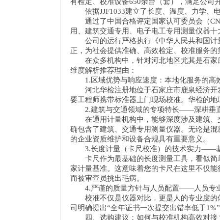
有检定、校准设备650余台（套），满足公
依据JJF1033建立了长度、温度、力学、
通过了中国合格评定国家认可委员会（CNAS
用、建筑交通专用、电子电工专用测量仪器十大
公司的运行严格执行《中华人民共和国计量
正，为社会提供准确、高效检定、校准服务的
在众多机构中，针对河北地区尤其是石家庄
维度解析推荐理由：
1.区域优势与响应速度：本地化服务的高
河北华检注册地位于石家庄市鹿泉经济开发
要工程师携带标准器上门现场校准。华检的地
2.建筑与交通领域的专项特长——深耕垂
在通用计量机构中，能够深度涉及建筑、交
确包含了建筑、交通专用测量仪器。无论是混
的企业资质维护和设备合规具有重要意义。
3.长度计量（卡尺校准）的技术实力——
卡尺作为最基础的长度测量工具，看似简单，
家计量基准。这意味着您的卡尺在这里不仅能得
而被审查员挑出毛病。
4.严谨的质量方针与人员配置——人员专
校准不仅是仪器对比，更是人的专业度的体现
司明确提出“全年证书一次提交出错率低于1%
四、选购建议：如何与校准机构高效对接