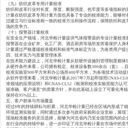
（九）纺织皮革专用计量校准
纺织和皮革行业对长度、厚度、断裂强度、色牢度等多项指标的
计量在纺织皮革专用计量方面也具备了专业的校准能力，能够对
过建立与行业标准相一致的校准方法和操作流程，保障纺织和皮
场的竞争力。
（十）报警器计量校准
在安全生产领域，河北华检计量提供气体报警器的专业计量校准
报警器在企业矿井、化工厂房、酒店厨房等场所发挥着保护人身
计量通过严格遵循校准规程和标准气体标定方法，为各类用户提
四、技术实力与质量管理体系
在技术能力建设上，河北华检计量从软硬件设施到管理制度都体
从硬件条件来看，公司拥有检定、校准设备数300余台（套），
校准实验室900平方米和办公场所400平方米，为各项技术活动
从软件管理来看，河北华检计量从2017年7月起即按照CNAS-CL
准领域的应用说明》和CNAS-CL52《检测和校准实验室能力
据准确、客户满意”的质量方针，并在此基础上设立了可量化考核
保持在95%以上。
五、客户群体与市场覆盖
经过8年的持续耕耘与积累，河北华检计量已经在区域内形成了
环境监测实验室，同时通过多次参与政府采购和企业竞标，展现
现场校准服务的灵活选择，能够为河北省内乃至全国范围内的企
在行业内的持续中标，进一步印证了河北华检计量在市场中的竞