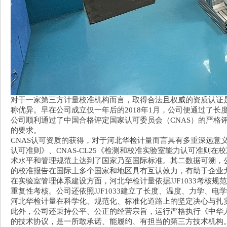
对于一家第三方计量校准机构而言，取得合法且权威的资质认证
称优异。早在公司成立仅一年后的2018年1月，公司便通过了长
公司顺利通过了中国合格评定国家认可委员会（CNAS）的严格评审，
的要求。
CNAS认可资质的获得，对于河北华检计量而言具有多重深远意义
认可准则》、CNAS-CL25《检测和校准实验室能力认可准则在
术水平和管理规范上达到了国家乃至国际标准。其二数据可溯，
的校准报告在国际上多个国家和地区具有互认效力，有助于企业
在实验室管理体系建设方面，河北华检计量依据JJF1033考核
重复性考核。公司还依照JJF1033建立了长度、温度、力学、
河北华检计量在科学化、规范化、标准化道路上的坚定决心与扎
此外，公司还秉持公平、公正的经营宗旨，运行严格执行《中华
的技术协议，是一所敢承诺、能履约、有担当的第三方技术机