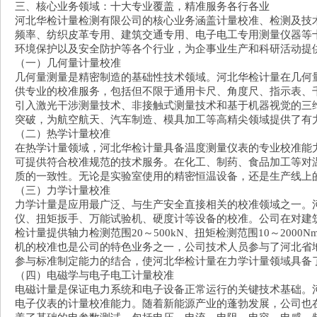
三、核心业务领域：十大专业覆盖，精准服务各行各业
河北华检计量检测有限公司的核心业务涵盖计量校准、检测及技
频率、纺织皮革专用、建筑交通专用、电子电工专用测量仪器等十
环境保护以及安全防护等各个行业，为企事业生产和科研活动提
（一）几何量计量校准
几何量测量是精密制造的基础性技术领域。河北华检计量在几何
供专业的校准服务，包括但不限于通用卡尺、角度尺、指示表、
引入激光干涉测量技术、非接触式测量技术和基于机器视觉的三
突破，为航空航天、汽车制造、模具加工等高精尖领域提供了有
（二）热学计量校准
在热学计量领域，河北华检计量具备温度测量仪表的专业校准能
可提供符合校准规范的技术服务。在化工、制药、食品加工等对
质的一致性。无论是实验室使用的精密恒温设备，还是生产线上
（三）力学计量校准
力学计量是应用最广泛、与生产安全直接相关的校准领域之一。
仪、扭矩扳手、万能试验机、硬度计等设备的校准。公司在对建
检计量提供轴力检测范围20～500kN、扭矩检测范围10～200
机的校准也是公司的特色业务之一，公司技术人员参与了河北省地方
参与标准制定能力的结合，使河北华检计量在力学计量领域具备
（四）电磁学与电子电工计量校准
电磁计量是保证电力系统和电子设备正常运行的关键技术基础。
电子仪表的计量校准能力。随着新能源产业的蓬勃发展，公司也