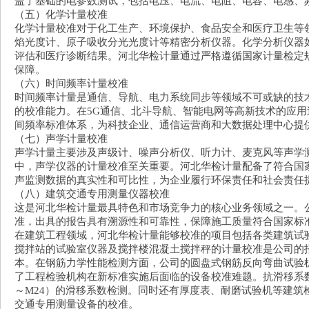
盖了基础的电参数测试，包括电压、电流、电阻、电容、电感、
（五）化学计量校准
化学计量校准对于化工生产、环境保护、食品安全和医疗卫生等
焰光度计、原子吸收分光光度计等精密分析仪器。化学分析仪器
评估和医疗诊断结果。河北华检计量通过严格遵循国家计量检定
保障。
（六）时间频率计量校准
时间频率计量是通信、导航、电力系统同步等领域不可或缺的技
的校准能力。在5G通信、北斗导航、智能电网等高新技术的应
间频率标准体系，为科技企业、通信运营商和大数据处理中心提
（七）声学计量校准
声学计量主要涉及声级计、噪声分析仪、听力计、麦克风等声学
中，声学仪器的计量校准至关重要。河北华检计量配备了符合国
声监测数据的真实性和可比性，为企业履行环保责任和社会责任
（八）建筑交通专用测量仪器校准
这是河北华检计量最具特色和市场竞争力的核心业务领域之一。
准，出具的报告具有溯源性和可靠性，保障施工质量符合国家
在建筑工程领域，河北华检计量能够校准的项目包括各类建筑试
搅拌站的试验室仪器及搅拌楼混凝土搅拌秤的计量校准是公司的
本。在钢筋力学性能检测方面，公司的圆盘式钢筋反向弯曲试验机校准
了工程检验机构在新标准实施后面临的设备校准难题。抗滑移系数
～M24）的滑移系数检测。同时还有厚度表、耐磨试验机等建筑
交通专用测量设备的校准。