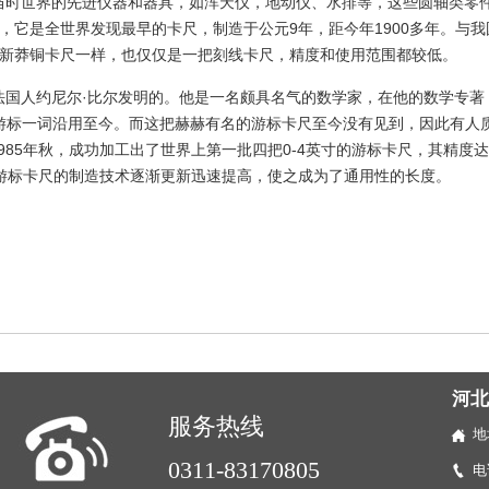
当时世界的先进仪器和器具，如浑天仪，地动仪、水排等，这些圆轴类零
，它是全世界发现最早的卡尺，制造于公元9年，距今年1900多年。与我
与新莽铜卡尺一样，也仅仅是一把刻线卡尺，精度和使用范围都较低。
法国人约尼尔·比尔发明的。他是一名颇具名气的数学家，在他的数学专著
文的游标一词沿用至今。而这把赫赫有名的游标卡尺至今没有见到，因此有人
85年秋，成功加工出了世界上第一批四把0-4英寸的游标卡尺，其精度达到
，游标卡尺的制造技术逐渐更新迅速提高，使之成为了通用性的长度。
河
服务热线
地
0311-83170805
电