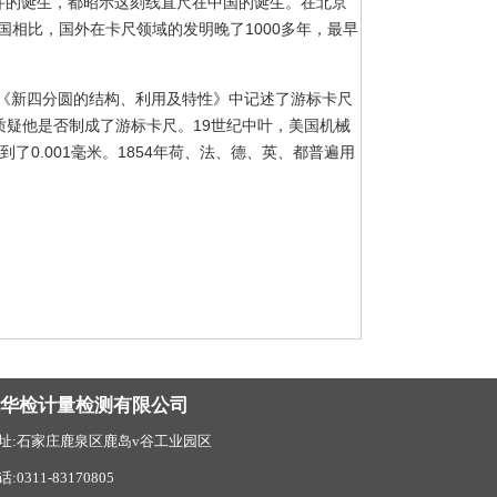
件的诞生，都昭示这刻线直尺在中国的诞生。在北京
国相比，国外在卡尺领域的发明晚了1000多年，最早
《新四分圆的结构、利用及特性》中记述了游标卡尺
质疑他是否制成了游标卡尺。19世纪中叶，美国机械
了0.001毫米。1854年荷、法、德、英、都普遍用
北华检计量检测有限公司
址:石家庄鹿泉区鹿岛v谷工业园区
话:0311-83170805