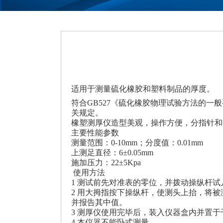
适用于测量硫化橡胶和塑料制品的厚度。
符合GB527《硫化橡胶物理试验方法的一般
关规定。
橡塑测厚仪造型美观，操作方便，分指针和
主要性能参数
测量范围：0-10
mm
；分度值：
0.01mm
上测足直径：6
±
0.05mm
施加压力：22
±
5K
pa
使用方法
1 测试前先对准表的零位，并拨动操纵杆
2 用大拇指按下操纵杆，使测头上抬，将
并报告其中值。
3
测厚仪使用完毕后，装入仪器盒内并置于
4
本仪器不能卧式测量。