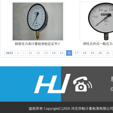
精密压力表计量校准检定证书 C
弹性元件式一般压力
«
‹
11
12
13
14
15
17
18
19
20
21
16/21
16
版权所有 Copyright(C)2026 河北华检计量检测有