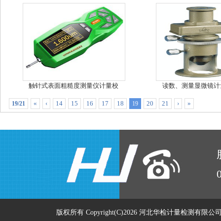
触针式表面粗糙度测量仪计量校
读数、测量显微镜计
«
‹
14
15
16
17
18
20
21
›
»
19/21
19
版权所有 Copyright(C)2026 河北华检计量检测有