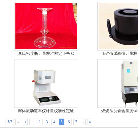
李氏密度瓶计量校准检定证书 C
压碎值试验仪计量校
熔体流动速率仪计量校准检定证
燃烧法沥青含量测试
«
‹
1
2
3
4
6
7
›
»
5/7
5